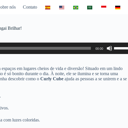
obre nós
Contato
gai Brilhar!
Use
00:00
as
setas
para
cima
a espaços em lugares cheios de vida e diversão! Situado em um lindo
ou
 é só bonito durante o dia. À noite, ele se ilumina e se torna uma
para
 Venha descobrir como o
Curly Cube
ajuda as pessoas a se unirem e a se
baixo
para
aumen
.
ou
diminui
o
ivos.
volume
ha com luzes coloridas.