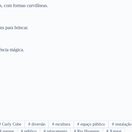
s, com formas curvilíneas.
ns para brincar.
ência mágica.
#
Curly Cube
#
diversão
#
escultura
#
espaço público
#
instalação
#
parque
#
público
#
relaxamento
#
Rio Huangpu
#
Xangai