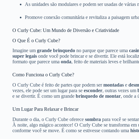
As unidades são modulares e podem ser usadas de várias 
Promove conexão comunitária e revitaliza a paisagem urb
O Curly Cube: Um Mundo de Diversão e Criatividade
O Que É o Curly Cube?
Imagine um
grande brinquedo
no parque que parece uma
casi
super legais
onde você pode brincar e se divertir. Ele está loca
formato que parece uma
onda
, feito de materiais leves e brilhant
Como Funciona o Curly Cube?
O Curly Cube é feito de partes que podem ser
montadas
e
desm
vezes, ele pode ser um lugar para se
esconder
, outras vezes um
e se divertir. É como um grande
brinquedo de montar
, onde a 
Um Lugar Para Relaxar e Brincar
Durante o dia, o Curly Cube oferece
sombra
para você se sentar
À noite, algo mágico acontece! O Curly Cube se transforma e
conforme você se move. É como se estivesse contando uma
hist