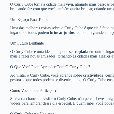
O Curly Cube torna a cidade mais
viva
, atraindo mais pessoas p
brincando faz com que você também queira brincar, criando um
Um Espaço Para Todos
Uma das melhores coisas sobre o Curly Cube é que ele é feito p
lugar onde todos podem
brincar juntos
, como um grande abraço
Um Futuro Brilhante
O Curly Cube é uma ideia que pode ser
copiada
em outros lugar
mais e fazer novas amizades, tornando as cidades mais
alegres
O Que Você Pode Aprender Com O Curly Cube?
Ao visitar o Curly Cube, você aprende sobre
criatividade
,
comp
pessoas e que todos podem se divertir juntos. O Curly Cube ens
Como Você Pode Participar?
Se tiver a chance de visitar o Curly Cube, não perca! Leve amigo
vídeos para lembrar desse dia especial. E quem sabe, você pode
O Curly Cube e a Natureza