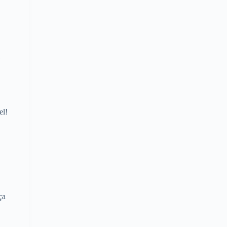
el!
ça