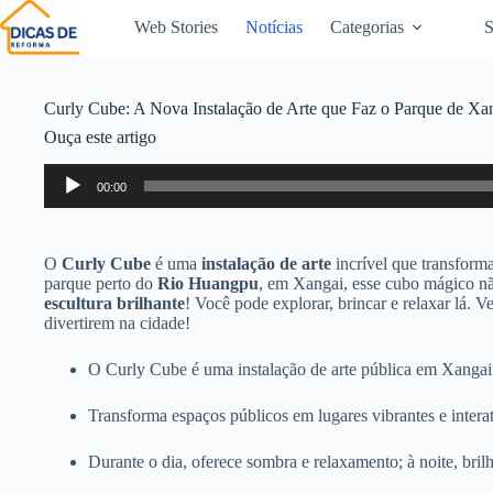
Web Stories
Notícias
Categorias
S
Curly Cube: A Nova Instalação de Arte que Faz o Parque de Xan
Ouça este artigo
Tocador
00:00
de
áudio
O
Curly Cube
é uma
instalação de arte
incrível que transform
parque perto do
Rio Huangpu
, em Xangai, esse cubo mágico não
escultura brilhante
! Você pode explorar, brincar e relaxar lá.
divertirem na cidade!
O Curly Cube é uma instalação de arte pública em Xangai
Transforma espaços públicos em lugares vibrantes e interat
Durante o dia, oferece sombra e relaxamento; à noite, bril