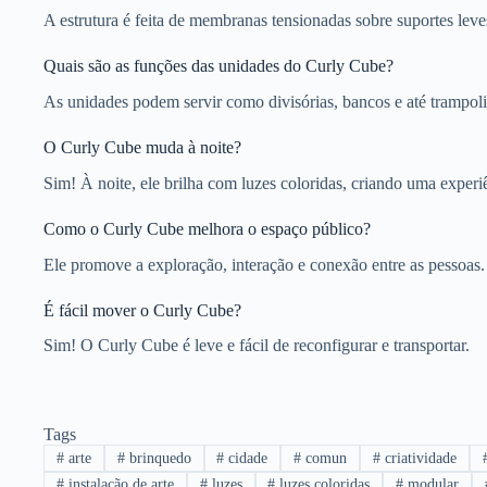
A estrutura é feita de membranas tensionadas sobre suportes leve
Quais são as funções das unidades do Curly Cube?
As unidades podem servir como divisórias, bancos e até trampoli
O Curly Cube muda à noite?
Sim! À noite, ele brilha com luzes coloridas, criando uma experi
Como o Curly Cube melhora o espaço público?
Ele promove a exploração, interação e conexão entre as pessoas.
É fácil mover o Curly Cube?
Sim! O Curly Cube é leve e fácil de reconfigurar e transportar.
Tags
#
arte
#
brinquedo
#
cidade
#
comun
#
criatividade
#
instalação de arte
#
luzes
#
luzes coloridas
#
modular