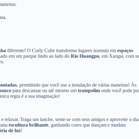
maneiras.
ana.
nha
diferente! O Curly Cube transforma lugares normais em
espaços
lizado em um parque lindo ao lado do
Rio Huangpu
, em Xangai, com 
es.
ontadas
, permitindo que você use a instalação de várias maneiras! Às
banco
para descansar ou até mesmo um
trampolim
onde você pode pul
única regra é a sua imaginação!
 e relaxar. Traga um lanche, sente-se com seus amigos e aproveite o dia
m uma
escultura brilhante
, ganhando cores que dançam e mudam
ória de luz
!