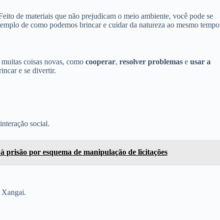
 Feito de materiais que não prejudicam o meio ambiente, você pode se
exemplo de como podemos brincar e cuidar da natureza ao mesmo tempo
e muitas coisas novas, como
cooperar
,
resolver problemas
e
usar a
ncar e se divertir.
interação social.
à prisão por esquema de manipulação de licitações
 Xangai.