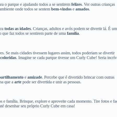
ara o parque e ajudando todos a se sentirem
felizes
. Ver outras crianças
 ambiente onde todos se sentem
bem-vindos
e
amados
.
ara
todas as idades
. Crianças, adultos e avós podem se divertir lá. É um
 que faz todos se sentirem parte de uma
família
.
es. Se mais cidades tivessem lugares assim, todos poderiam se divertir
e
coloridas
. Imagine se cada parque tivesse um Curly Cube! Seria incrív
artilhamento
e
amizade
. Percebe que é divertido brincar com outras
ina que a
arte
pode ser divertida e unir as pessoas.
s e família. Brinque, explore e aproveite cada momento. Tire fotos e fa
 até desenhar seu próprio Curly Cube em casa!