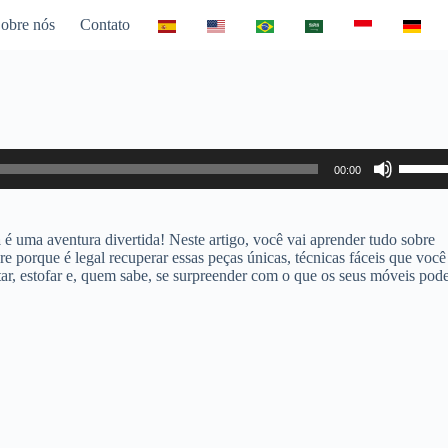
obre nós
Contato
Use
00:00
as
setas
para
cima
a
é uma aventura divertida! Neste artigo, você vai aprender tudo sobre
ou
 porque é legal recuperar essas peças únicas, técnicas fáceis que você
para
ntar, estofar e, quem sabe, se surpreender com o que os seus móveis po
baixo
para
aumen
ou
diminui
o
volume