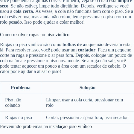
você pode tentar algumas coisas. Primeiro, veja se o chão está
limpo e
seco
. Se não estiver, limpe tudo direitinho. Depois, verifique se você
usou a
cola certa
. Às vezes, a cola não funciona bem com o piso. Se a
cola estiver boa, mas ainda não colou, tente pressionar o piso com um
rolo pesado. Isso pode ajudar a colar melhor!
Como resolver rugas no piso vinílico
Rugas no piso vinílico são como
bolhas de ar
que não deveriam estar
lá. Para resolver isso, você pode usar um
cortador
. Faça um pequeno
corte na ruga e pressione o ar para fora. Depois, coloque um pouco de
cola na área e pressione o piso novamente. Se a ruga não sair, você
pode tentar aquecer um pouco a área com um secador de cabelo. O
calor pode ajudar a alisar o piso!
Problema
Solução
Piso não
Limpar, usar a cola certa, pressionar com
colando
rolo
Rugas no piso
Cortar, pressionar ar para fora, usar secador
Prevenindo problemas na instalação piso vinílico