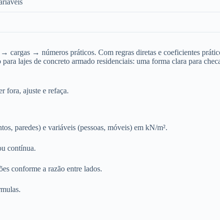
ariáveis
 cargas → números práticos. Com regras diretas e coeficientes prátic
o para lajes de concreto armado residenciais: uma forma clara para chec
 fora, ajuste e refaça.
tos, paredes) e variáveis (pessoas, móveis) em kN/m².
ou contínua.
ões conforme a razão entre lados.
rmulas.