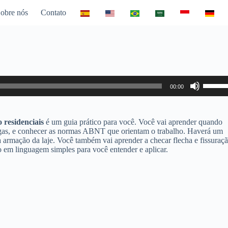
obre nós
Contato
Use
00:00
as
setas
para
cima
 residenciais
é um guia prático para você. Você vai aprender quando
ou
argas, e conhecer as normas ABNT que orientam o trabalho. Haverá um
para
a armação da laje. Você também vai aprender a checar flecha e fissuraçã
baixo
do em linguagem simples para você entender e aplicar.
para
aumen
ou
diminui
o
volume