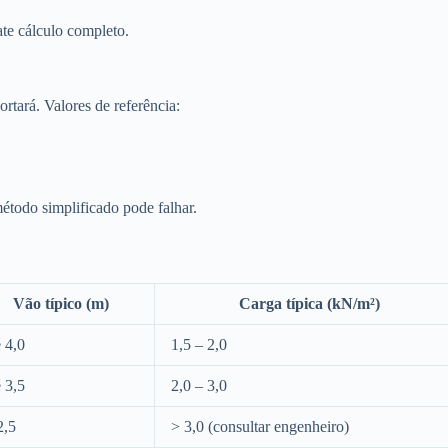
te cálculo completo.
ortará. Valores de referência:
método simplificado pode falhar.
Vão típico (m)
Carga típica (kN/m²)
é 4,0
1,5 – 2,0
é 3,5
2,0 – 3,0
2,5
> 3,0 (consultar engenheiro)