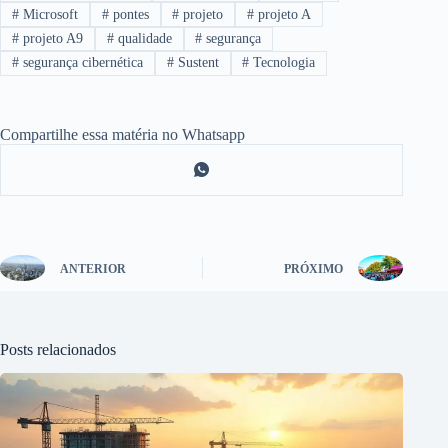
#
Microsoft
#
pontes
#
projeto
#
projeto A
#
projeto A9
#
qualidade
#
segurança
#
segurança cibernética
#
Sustent
#
Tecnologia
Compartilhe essa matéria no Whatsapp
ANTERIOR
PRÓXIMO
Posts relacionados