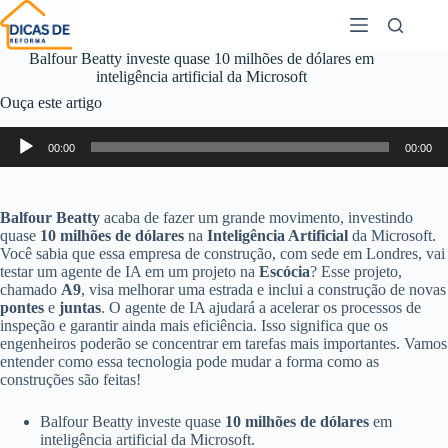
Balfour Beatty investe quase 10 milhões de dólares em
inteligência artificial da Microsoft
Ouça este artigo
Tocador
00:00
00:00
de
áudio
Balfour Beatty
acaba de fazer um grande movimento, investindo
quase
10 milhões de dólares
na
Inteligência Artificial
da Microsoft.
Você sabia que essa empresa de construção, com sede em Londres, vai
testar um agente de IA em um projeto na
Escócia
? Esse projeto,
chamado
A9
, visa melhorar uma estrada e inclui a construção de novas
pontes
e
juntas
. O agente de IA ajudará a acelerar os processos de
inspeção e garantir ainda mais eficiência. Isso significa que os
engenheiros poderão se concentrar em tarefas mais importantes. Vamos
entender como essa tecnologia pode mudar a forma como as
construções são feitas!
Balfour Beatty investe quase
10 milhões de dólares
em
inteligência artificial da Microsoft.