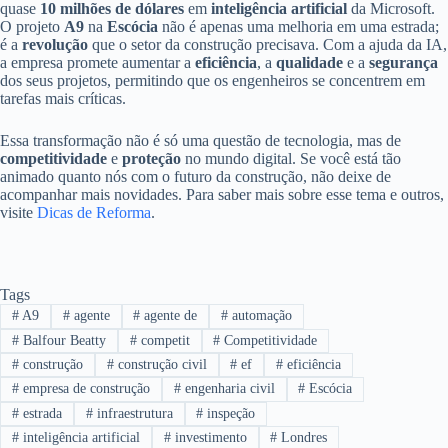
quase
10 milhões de dólares
em
inteligência artificial
da Microsoft.
O projeto
A9
na
Escócia
não é apenas uma melhoria em uma estrada;
é a
revolução
que o setor da construção precisava. Com a ajuda da IA,
a empresa promete aumentar a
eficiência
, a
qualidade
e a
segurança
dos seus projetos, permitindo que os engenheiros se concentrem em
tarefas mais críticas.
Essa transformação não é só uma questão de tecnologia, mas de
competitividade
e
proteção
no mundo digital. Se você está tão
animado quanto nós com o futuro da construção, não deixe de
acompanhar mais novidades. Para saber mais sobre esse tema e outros,
visite
Dicas de Reforma
.
Tags
#
A9
#
agente
#
agente de
#
automação
#
Balfour Beatty
#
competit
#
Competitividade
#
construção
#
construção civil
#
ef
#
eficiência
#
empresa de construção
#
engenharia civil
#
Escócia
#
estrada
#
infraestrutura
#
inspeção
#
inteligência artificial
#
investimento
#
Londres