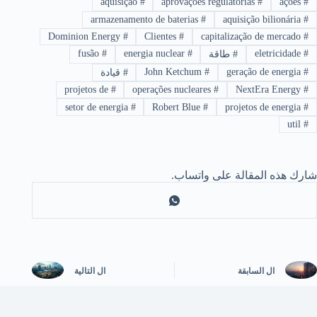
aquisição
#
aprovações regulatórias
#
ações
#
armazenamento de baterias
#
aquisição bilionária
#
Dominion Energy
#
Clientes
#
capitalização de mercado
#
fusão
#
energia nuclear
#
eletricidade
#
#
طاقة
John Ketchum
#
geração de energia
#
#
قيادة
projetos de
#
operações nucleares
#
NextEra Energy
#
setor de energia
#
Robert Blue
#
projetos de energia
#
util
#
شارك هذه المقالة على واتساب.
ال
السابقة
ال
التالية