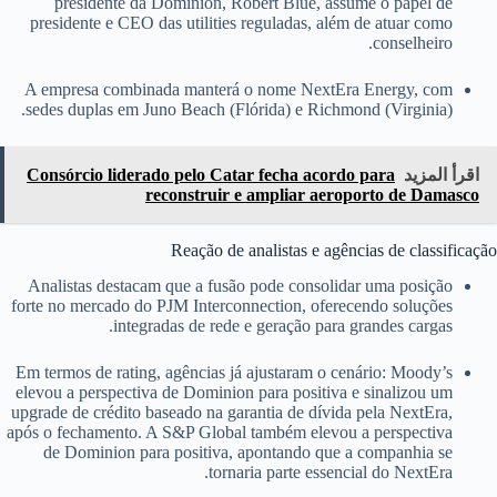
presidente da Dominion, Robert Blue, assume o papel de
presidente e CEO das utilities reguladas, além de atuar como
conselheiro.
A empresa combinada manterá o nome NextEra Energy, com
sedes duplas em Juno Beach (Flórida) e Richmond (Virginia).
اقرأ المزيد
Consórcio liderado pelo Catar fecha acordo para
reconstruir e ampliar aeroporto de Damasco
Reação de analistas e agências de classificação
Analistas destacam que a fusão pode consolidar uma posição
forte no mercado do PJM Interconnection, oferecendo soluções
integradas de rede e geração para grandes cargas.
Em termos de rating, agências já ajustaram o cenário: Moody’s
elevou a perspectiva de Dominion para positiva e sinalizou um
upgrade de crédito baseado na garantia de dívida pela NextEra,
após o fechamento. A S&P Global também elevou a perspectiva
de Dominion para positiva, apontando que a companhia se
tornaria parte essencial do NextEra.