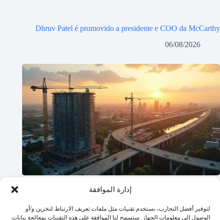
Dhruv Patel é promovido a presidente e COO da McCarthy
06/08/2026
إدارة الموافقة
لتوفير أفضل التجارب، نستخدم تقنيات مثل ملفات تعريف الارتباط لتخزين و/أو
الوصول إلى معلومات الجهاز. ستسمح لنا الموافقة على هذه التقنيات بمعالجة بيانات