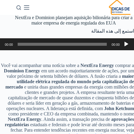
NextEra e Dominion planejam aquisição bilionária para criar a
maior empresa de energia regulada dos EUA
استمع إلى هذه المقالة
شغل
00:00
00:00
لصوت
Você vai acompanhar uma notícia sobre a
NextEra Energy
comprar a
Dominion Energy
em um acordo majoritariamente de ações, por um
valor próximo de setenta bilhões de dólares. A fusão criaria a
maior
utilidade elétrica regulada do mundo pela capitalização de
mercado
e uniria duas grandes empresas da energia com milhões de
clientes e grandes projetos. A empresa resultante teria uma
capitalização de mercado de quase duzentos e cinquenta bilhões de
dólares e seria líder em geração a gás, armazenamento de baterias e
operações nucleares. A liderança está definida, com
John Ketchum
como presidente e CEO da empresa combinada, mantendo o nome
NextEra Energy
. Ainda assim, a transação precisa de
aprovações
regulatórias
estaduais e federais e pode levar até dezoito meses para
fechar. Para entender tendências recentes em energia nuclear, veja