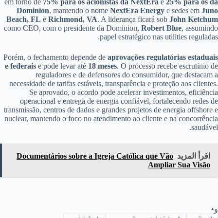
em torno de
75% para os acionistas da NextEra
e
25% para os da
Dominion
, mantendo o nome
NextEra Energy
e sedes em
Juno
Beach, FL
e
Richmond, VA
. A liderança ficará sob
John Ketchum
como CEO, com o presidente da Dominion,
Robert Blue
, assumindo
papel estratégico nas utilities reguladas.
Porém, o fechamento depende de
aprovações regulatórias estaduais
e federais
e pode levar até
18 meses
. O processo recebe escrutínio de
reguladores e de defensores do consumidor, que destacam a
necessidade de tarifas estáveis, transparência e proteção aos clientes.
Se aprovado, o acordo pode acelerar investimentos, eficiência
operacional e entrega de energia confiável, fortalecendo redes de
transmissão, centros de dados e grandes projetos de energia offshore e
nuclear, mantendo o foco no atendimento ao cliente e na concorrência
saudável.
اقرأ المزيد
Documentários sobre a Igreja Católica que Vão
Ampliar Sua Visão
و•