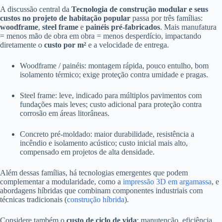
A discussão central da
Tecnologia de construção modular e seus
custos no projeto de habitação popular
passa por três famílias:
woodframe
,
steel frame
e
painéis pré-fabricados
. Mais manufatura
= menos mão de obra em obra = menos desperdício, impactando
diretamente o
custo por m²
e a velocidade de entrega.
Woodframe / painéis: montagem rápida, pouco entulho, bom
isolamento térmico; exige proteção contra umidade e pragas.
Steel frame: leve, indicado para múltiplos pavimentos com
fundações mais leves; custo adicional para proteção contra
corrosão em áreas litorâneas.
Concreto pré-moldado: maior durabilidade, resistência a
incêndio e isolamento acústico; custo inicial mais alto,
compensado em projetos de alta densidade.
Além dessas famílias, há tecnologias emergentes que podem
complementar a modularidade, como a
impressão 3D em argamassa
, e
abordagens híbridas que combinam componentes industriais com
técnicas tradicionais (
construção híbrida
).
Considere também o
custo de ciclo de vida
: manutenção, eficiência