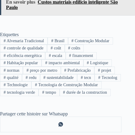
En savoir plus
Custos materiais edifício inteligente São
Paulo
Etiquettes
#
Alvenaria Tradicional
#
Brasil
#
Construção Modular
#
controle de qualidade
#
coût
#
coûts
#
eficiência energética
#
escala
#
financement
#
Habitação popular
#
impacto ambiental
#
Logistique
#
normas
#
preço por metro
#
Prefabricação
#
projet
#
qualité
#
redu
#
sustentabilidade
#
tecn
#
Tecnolog
#
Technologie
#
Tecnologia de Construção Modular
#
tecnologia verde
#
tempo
#
durée de la construction
Partager cette histoire sur Whatsapp