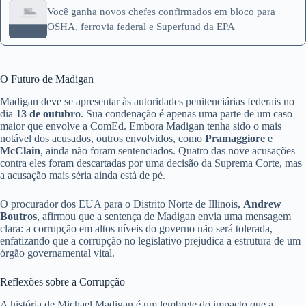
Você ganha novos chefes confirmados em bloco para
OSHA, ferrovia federal e Superfund da EPA
O Futuro de Madigan
Madigan deve se apresentar às autoridades penitenciárias federais no
dia
13 de outubro
. Sua condenação é apenas uma parte de um caso
maior que envolve a ComEd. Embora Madigan tenha sido o mais
notável dos acusados, outros envolvidos, como
Pramaggiore
e
McClain
, ainda não foram sentenciados. Quatro das nove acusações
contra eles foram descartadas por uma decisão da Suprema Corte, mas
a acusação mais séria ainda está de pé.
O procurador dos EUA para o Distrito Norte de Illinois,
Andrew
Boutros
, afirmou que a sentença de Madigan envia uma mensagem
clara: a corrupção em altos níveis do governo não será tolerada,
enfatizando que a corrupção no legislativo prejudica a estrutura de um
órgão governamental vital.
Reflexões sobre a Corrupção
A história de Michael Madigan é um lembrete do impacto que a