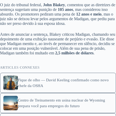
O juiz do tribunal federal,
John Blakey
, comentou que as diretrizes de
sentença sugeriam uma punição de
105 anos
, mas considerou isso
absurdo. Os promotores pediram uma pena de
12 anos e meio
, mas o
juiz não se deixou levar pelos argumentos de Madigan, que pediu para
não ser preso devido à sua esposa idosa.
Antes de anunciar a sentença, Blakey criticou Madigan, chamando seu
depoimento de uma exibição nauseante de perjúrio e evasão. Ele disse
que Madigan mentiu e, ao invés de permanecer em silêncio, decidiu se
colocar em uma posição vulnerável. Além de sua pena de prisão,
Madigan também foi multado em
2,5 milhões de dólares
.
ARTICLES CONNEXES
Fique de olho — David Keeling confirmado como novo
chefe da OSHA
Centro de Treinamento em usina nuclear de Wyoming
prepara você para empregos do futuro