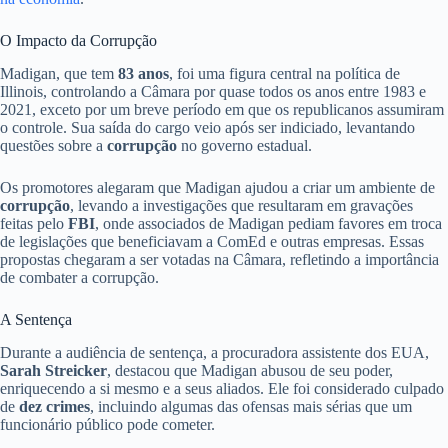
O Impacto da Corrupção
Madigan, que tem
83 anos
, foi uma figura central na política de
Illinois, controlando a Câmara por quase todos os anos entre 1983 e
2021, exceto por um breve período em que os republicanos assumiram
o controle. Sua saída do cargo veio após ser indiciado, levantando
questões sobre a
corrupção
no governo estadual.
Os promotores alegaram que Madigan ajudou a criar um ambiente de
corrupção
, levando a investigações que resultaram em gravações
feitas pelo
FBI
, onde associados de Madigan pediam favores em troca
de legislações que beneficiavam a ComEd e outras empresas. Essas
propostas chegaram a ser votadas na Câmara, refletindo a importância
de combater a corrupção.
A Sentença
Durante a audiência de sentença, a procuradora assistente dos EUA,
Sarah Streicker
, destacou que Madigan abusou de seu poder,
enriquecendo a si mesmo e a seus aliados. Ele foi considerado culpado
de
dez crimes
, incluindo algumas das ofensas mais sérias que um
funcionário público pode cometer.