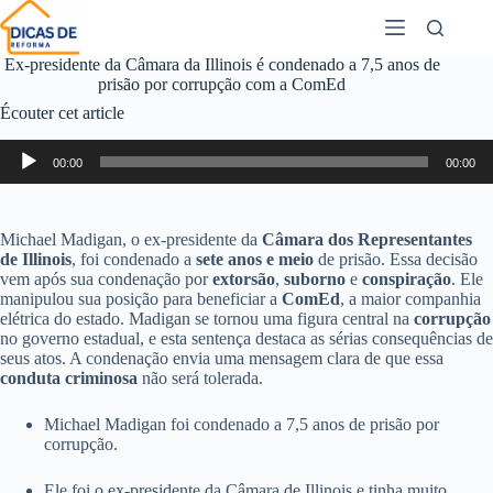
Ex-presidente da Câmara da Illinois é condenado a 7,5 anos de
prisão por corrupção com a ComEd
Écouter cet article
Lecteur
00:00
00:00
audio
Michael Madigan, o ex-presidente da
Câmara dos Representantes
de Illinois
, foi condenado a
sete anos e meio
de prisão. Essa decisão
vem após sua condenação por
extorsão
,
suborno
e
conspiração
. Ele
manipulou sua posição para beneficiar a
ComEd
, a maior companhia
elétrica do estado. Madigan se tornou uma figura central na
corrupção
no governo estadual, e esta sentença destaca as sérias consequências de
seus atos. A condenação envia uma mensagem clara de que essa
conduta criminosa
não será tolerada.
Michael Madigan foi condenado a 7,5 anos de prisão por
corrupção.
Ele foi o ex-presidente da Câmara de Illinois e tinha muito