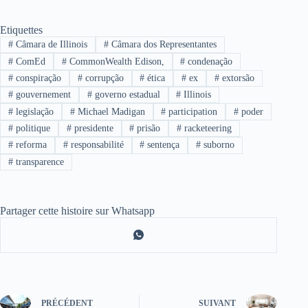
Etiquettes
#
Câmara de Illinois
#
Câmara dos Representantes
#
ComEd
#
CommonWealth Edison,
#
condenação
#
conspiração
#
corrupção
#
ética
#
ex
#
extorsão
#
gouvernement
#
governo estadual
#
Illinois
#
legislação
#
Michael Madigan
#
participation
#
poder
#
politique
#
presidente
#
prisão
#
racketeering
#
reforma
#
responsabilité
#
sentença
#
suborno
#
transparence
Partager cette histoire sur Whatsapp
PRÉCÉDENT
SUIVANT